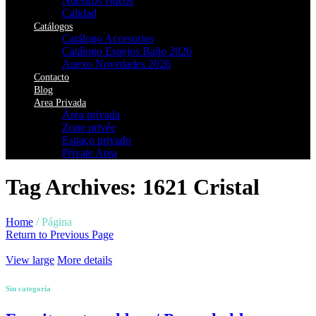
Nuestros vídeos
Calidad
Catálogos
Catálogo Accesorios
Catálogo Espejos Baño 2026
Anexo Novedades 2026
Contacto
Blog
Area Privada
Área privada
Zone privée
Espaço privado
Private Area
Tag Archives: 1621 Cristal
Home
/
Página
Return to Previous Page
View large
More details
Sin categoría