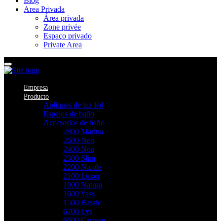
Blog
Area Privada
Área privada
Zone privée
Espaço privado
Private Area
Empresa
Producto
Apliques de luz led
Espejos de baño
Accesorios de baño
2800 Marina
2600 Neo
2400 Noa
2300 Slim
2200 Nicole
2100 Luxor
1900 Natura
1600 Yass
1500 Bassic
6700 Lys
6600 Carmen