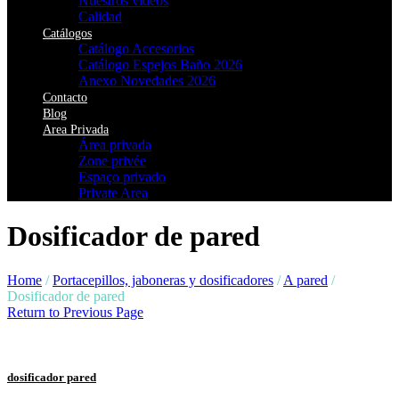
Nuestros vídeos
Calidad
Catálogos
Catálogo Accesorios
Catálogo Espejos Baño 2026
Anexo Novedades 2026
Contacto
Blog
Area Privada
Área privada
Zone privée
Espaço privado
Private Area
Dosificador de pared
Home
/
Portacepillos, jaboneras y dosificadores
/
A pared
/
Dosificador de pared
Return to Previous Page
dosificador pared