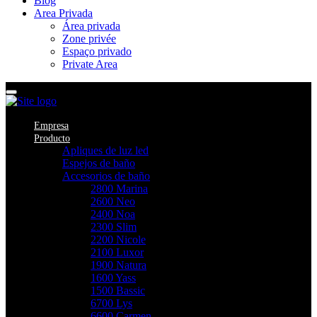
Blog
Area Privada
Área privada
Zone privée
Espaço privado
Private Area
Empresa
Producto
Apliques de luz led
Espejos de baño
Accesorios de baño
2800 Marina
2600 Neo
2400 Noa
2300 Slim
2200 Nicole
2100 Luxor
1900 Natura
1600 Yass
1500 Bassic
6700 Lys
6600 Carmen