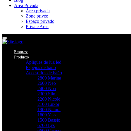
Blog
Area Privada
Área privada
Zone privée
Espaço privado
Private Area
Empresa
Producto
Apliques de luz led
Espejos de baño
Accesorios de baño
2800 Marina
2600 Neo
2400 Noa
2300 Slim
2200 Nicole
2100 Luxor
1900 Natura
1600 Yass
1500 Bassic
6700 Lys
6600 Carmen