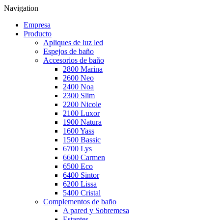
Navigation
Empresa
Producto
Apliques de luz led
Espejos de baño
Accesorios de baño
2800 Marina
2600 Neo
2400 Noa
2300 Slim
2200 Nicole
2100 Luxor
1900 Natura
1600 Yass
1500 Bassic
6700 Lys
6600 Carmen
6500 Eco
6400 Sintor
6200 Lissa
5400 Cristal
Complementos de baño
A pared y Sobremesa
Estantes