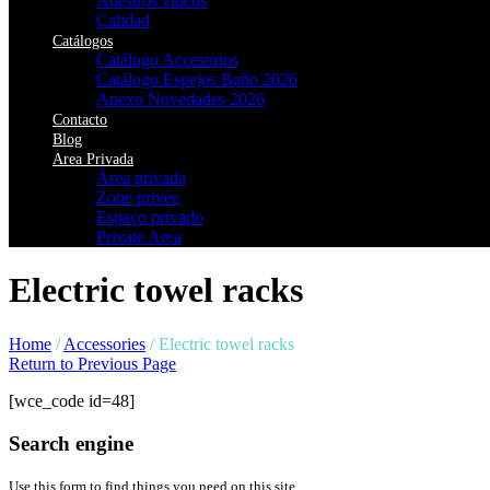
Nuestros vídeos
Calidad
Catálogos
Catálogo Accesorios
Catálogo Espejos Baño 2026
Anexo Novedades 2026
Contacto
Blog
Area Privada
Área privada
Zone privée
Espaço privado
Private Area
Electric towel racks
Home
/
Accessories
/
Electric towel racks
Return to Previous Page
[wce_code id=48]
Search engine
Use this form to find things you need on this site